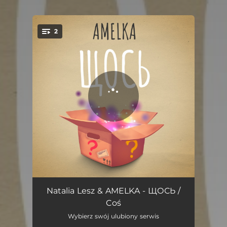
2
You're all set!
ЩОСЬ / Coś
01:51
Natalia Lesz & AMELKA - ЩОСЬ /
Coś
Coś
01:50
Wybierz swój ulubiony serwis