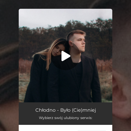
.
You're all set!
Było (Cie)mniej
03:40
Chłodno - Było (Cie)mniej
Wybierz swój ulubiony serwis: