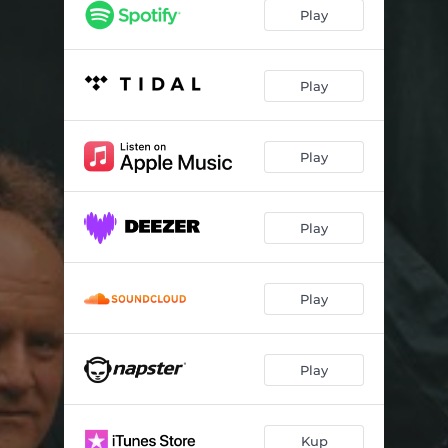
Siła strumienia
04:54
Play
Wontpliwości
04:11
O tobie myślę w zimną noc
04:13
Play
Przejdźmy na ty
03:37
Play
Pieśń trywialna
03:29
Gubię się
03:05
Play
Droga do celu
03:40
W kinie tak jest
03:41
Play
Życie za życie
02:56
Miejsce na ziemi
04:39
Play
Gdyby jutra nie było
03:48
Kup