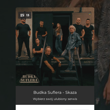
13
You're all set!
Skaza
03:59
Budka Suflera - Skaza
Wybierz swój ulubiony serwis
Nie tańczy już nikt
03:57