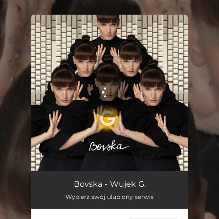
.
You're all set!
Wujek G.
02:43
Bovska - Wujek G.
Wybierz swój ulubiony serwis