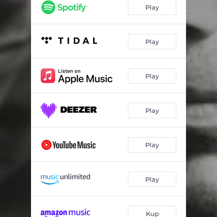
Światło wody
02:55
Play
Oflajn
03:01
Kość
03:57
Play
Zysk albo śmierć
03:20
Play
Margines
03:09
Zmienne prądy
03:41
Play
Pokaż mi język
03:22
Lascaux
03:22
Play
Koniec historii
04:01
Play
Kup