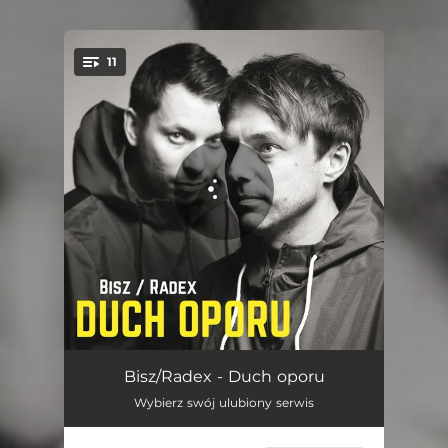
.
11
You're all set!
Duch oporu
03:09
Bisz/Radex - Duch oporu
Wybierz swój ulubiony serwis
Białe batuty
03:34