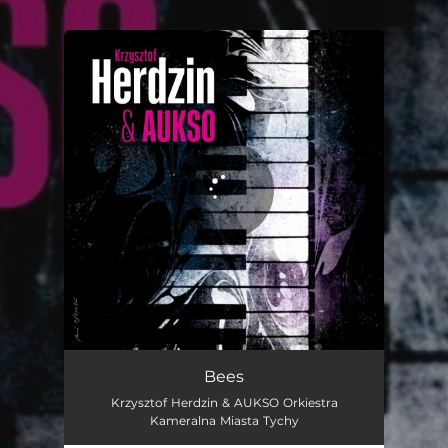
.
You're all set!
Bees
09:15
Bees
Krzysztof Herdzin & AUKSO Orkiestra
Kameralna Miasta Tychy