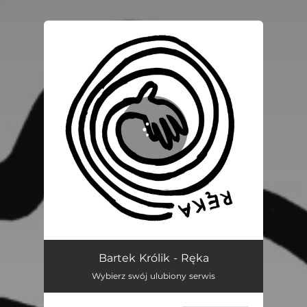
You're all set!
Ręka
03:41
Bartek Królik - Ręka
Wybierz swój ulubiony serwis