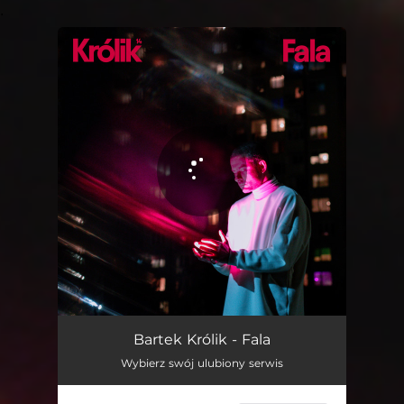
.
You're all set!
Fala
03:48
Bartek Królik - Fala
Wybierz swój ulubiony serwis