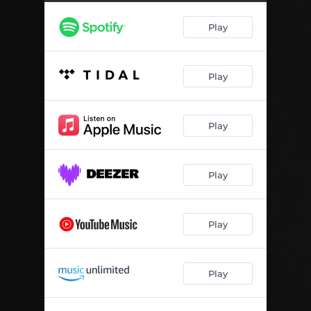
Jest racja i każdy ją ma
03:58
Play
Ogół
04:17
Życie Janka
05:16
Play
Panna wyniosła
04:12
Stopa R.I.P.
05:24
Play
Play
Play
Play