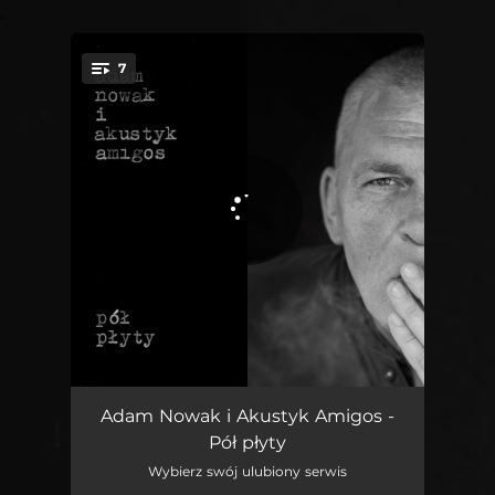
.
7
You're all set!
Który jestem
03:41
Adam Nowak i Akustyk Amigos -
Pół płyty
Cokolwiek ujęte
03:46
Wybierz swój ulubiony serwis