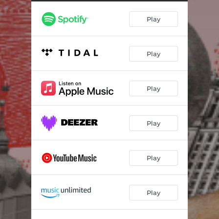
Jutro możemy być szczęśliwi
04:20
Play
Światła miasta
03:41
Warszawa, ja i ty
02:51
Play
Klus Mitroh
03:48
Płachta nieba
05:02
Play
Trwaj chwilo, trwaj
03:47
Mówię ci, że
03:36
Play
Nie pytaj o Polskę
04:07
Play
Play