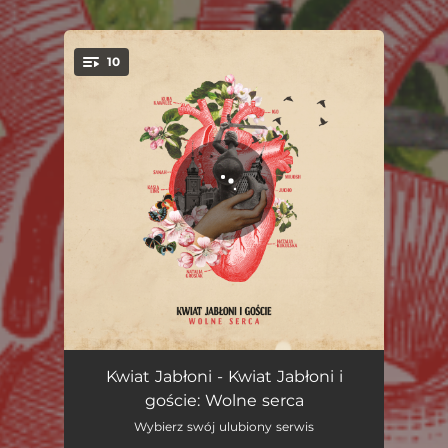
10
You're all set!
Nie, nie, nie
03:02
Kwiat Jabłoni - Kwiat Jabłoni i
goście: Wolne serca
Wolne ptaki
03:38
Wybierz swój ulubiony serwis